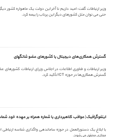
وزیر ارتباطات گفت: امید داریم تا آخر این دولت یک ماهواره کشور دیگر
حتی می توان مثل کشورهای دیگر این پرتاب را بیمه کرد.
گسترش همکاری‌های دیجیتال با کشورهای عضو شانگهای
وزیر ارتباطات و فناوری اطلاعات در اجلاس وزرای ارتباطات کشورهای ع
گسترش همکاری‌ها در حوزه ICT تأکید کرد.
اینفوگرافیک| عواقب کلاهبرداری با شماره همراه بر عهده خود شم
با ابلاغ یک دستورالعمل در حوزه ساماندهی واگذاری شناسه ارتباطی ام
مجازی محقق می‌شود.