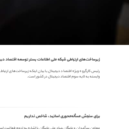
زیرساخت‌های ارتباطی شبکه ملی اطلاعات بستر توسعه اقتصاد دی
رئیس کارگروه ویژه اقتصاد دیجیتال با بیان اینکه زیرساخت‌های ار
وابسته به لایه سوم اقتصاد دیجیتال در کشور است.
برای سنجش مسأله‌محوری اساتید، شاخص نداریم
معاون سرآمدان و نخبگان بنیاد ملی نخبگان با اشاره به لزوم فعالیت