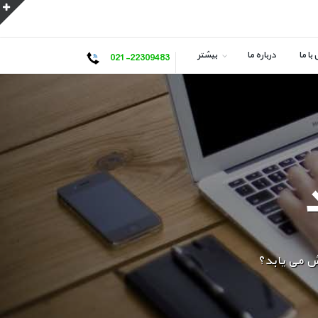
با ما
درباره ما
بیشتر
021-22309483
یش می یابد؟